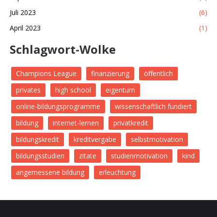
Juli 2023
(6)
April 2023
(1)
Schlagwort-Wolke
Champions League
finanzierung
öffentlich
privates
high school
eigentum
online-bildungsprogramme
wissenschaftlich fundiert
bildung
internet-lernen
privatkredit
bildungskredit
kreditvergabe
selbstmotivation
bildungsstudien
zitate
studienmotivation
kind
angemessene bildung
erleuchtung