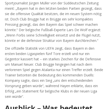
Sportjournalist
Jürgen Müller
von der Süddeutschen Zeitung
meint: „Bayern hat in den letzten beiden Partien gezeigt, dass
sie die offensive Qualität besitzen, die im neuen System nötig
ist. Doch Club Brugge hat in Brügge ein sehr kompaktes
Pressing gezeigt, das den Bayern das Spiel schwer machen
könnte.“ Der belgische Fußball‑Experte
Lars De Wolf
ergänzt:
„Wenn Forbs seine Schnelligkeit einsetzt und die Flügel nutzt,
könnte er die defensive Struktur von Bayern durchbrechen.“
Die offizielle Statistik von UEFA zeigt, dass Bayern in den
ersten beiden Ligaspielen fünf Tore erzielt und nur ein
Gegentor kassiert hat – ein starkes Zeichen für die Defensive
um
Manuel Neuer
. Club Brugge hingegen hat nach dem
verlorenen Spiel gegen Atalanta nur einen Treffer erzielt. Beide
Trainer betonten die Bedeutung des kommenden Duells:
Kompany sagte, dass ein Sieg „uns den entscheidenden
Vorsprung geben würde“, während Hayen erklärte, dass ein
Erfolg „ein Statement für belgische Klubs in der neuen Liga
sein würde“.
Ausblick – Was bedeutet