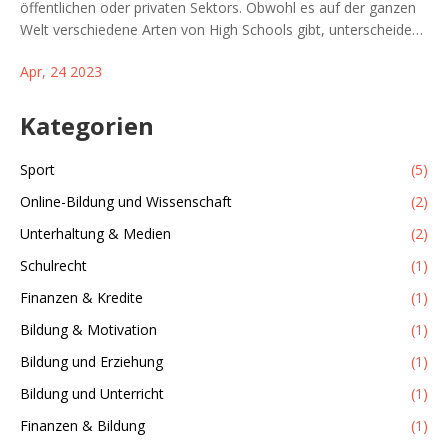
öffentlichen oder privaten Sektors. Obwohl es auf der ganzen
Welt verschiedene Arten von High Schools gibt, unterscheiden
sich die Eigentumsrechte in Bezug auf öffentliche und private
Apr, 24 2023
Schulen. Öffentliche High Schools werden normalerweise von
staatlichen Behörden finanziert und verwaltet, während private
High Schools normalerweise von religiösen Organisationen,
Kategorien
Unternehmen oder Einzelpersonen betrieben werden. Daher ist
es wichtig zu wissen, ob eine High School öffentliches oder
Sport
(5)
privates Eigentum ist, bevor man sich entscheidet, dort zu
Online-Bildung und Wissenschaft
(2)
lernen.
Unterhaltung & Medien
(2)
Schulrecht
(1)
Finanzen & Kredite
(1)
Bildung & Motivation
(1)
Bildung und Erziehung
(1)
Bildung und Unterricht
(1)
Finanzen & Bildung
(1)