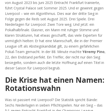
von August 2023 bis Juni 2025
Eintracht Frankfurt
trainierte,
führt
Crystal Palace
seit Sommer 2025. Und er gewinnt gegen
Liverpool – wie ein Algorithmus. Dies war der dritte Sieg in
Folge gegen die Reds seit August 2025. Drei Spiele. Drei
Niederlagen für Liverpool. Zwei Tore weg. Und jetzt: ein
Pokalhalbfinale. Glasner, ein Mann mit ruhiger Stimme und
klaren Strukturen, hat etwas geschafft, das viele Experten für
unmöglich hielten: Er hat eine Mannschaft, die in der Premier
League oft als Abstiegskandidat gilt, zu einem gefährlichen
Pokal-Team gemacht. In der 88. Minute machte
Yéremy Pino
,
22, den Endstand perfekt. Ein Treffer, der nicht nur den Sieg
besiegelte, sondern auch die letzte Hoffnung auf einen Titel in
dieser Saison für Liverpool begrub.
Die Krise hat einen Namen:
Rotationswahn
Was ist passiert mit Liverpool? Die Statistik spricht Bände:
Sechs Niederlagen in sieben Pflichtspielen. Nur ein Sieg – das
5:1 gegen Eintracht Frankfurt in der Champions League –