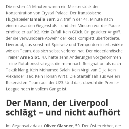
Die ersten 45 Minuten waren ein Meisterstück der
Konzentration von
Crystal Palace
. Der französische
Flügelspieler
Ismaïla Sarr
, 27, traf in der 41. Minute nach
einem rasanten Gegenstoß – und drei Minuten vor der Pause
erhöhte er auf 0:2. Kein Zufall. Kein Glück. Ein gezielter Angriff,
der die verwundbare Abwehr der Reds komplett überforderte.
Liverpool, das sonst mit Spielwitz und Tempo dominiert, wirkte
wie ein Team, das sich selbst verloren hat. Der niederländische
Trainer
Arne Slot
, 47, hatte zehn Änderungen vorgenommen
– eine Rotationsstrategie, die mehr nach Resignation als nach
Taktik klang. Kein Mohamed Salah. Kein Virgil van Dijk. Kein
Alexander Isak. Kein Florian Wirtz. Die Startelf sah aus wie ein
Reservisten-Team aus der U23. Und das, obwohl die Premier
League noch in vollem Gange ist.
Der Mann, der Liverpool
schlägt – und nicht aufhört
Im Gegensatz dazu:
Oliver Glasner
, 50. Der Österreicher, der