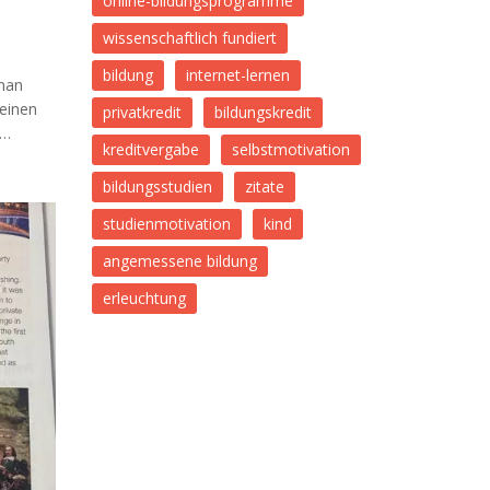
online-bildungsprogramme
wissenschaftlich fundiert
bildung
internet-lernen
man
einen
privatkredit
bildungskredit
kreditvergabe
selbstmotivation
aktoren
bildungsstudien
zitate
redite
studienmotivation
kind
in, dass
höht.
angemessene bildung
ielle
erleuchtung