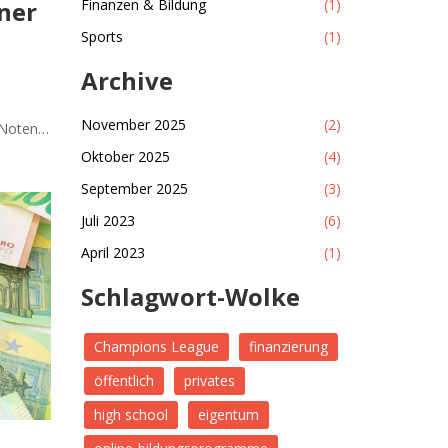
iner
Finanzen & Bildung
(1)
Sports
(1)
Archive
h
November 2025
(2)
 Noten -
mitteln,
Oktober 2025
(4)
abei
September 2025
(3)
ie sie
feld zu
Juli 2023
(6)
ssene
April 2023
(1)
kste
Schlagwort-Wolke
t geben
Champions League
finanzierung
öffentlich
privates
high school
eigentum