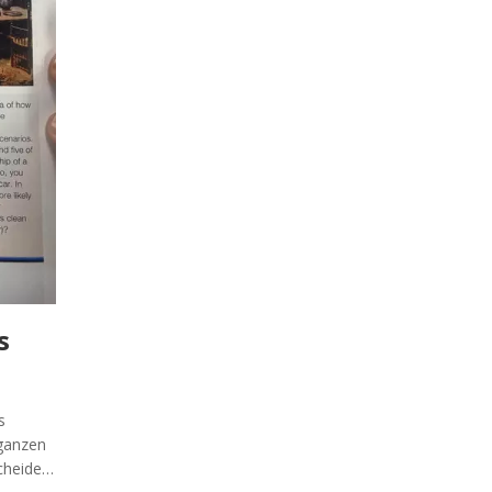
s
s
 ganzen
cheiden