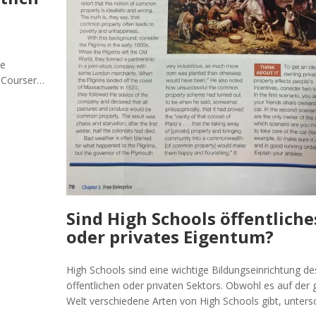
me
 Coursera
äten
swertes
kt. Ich
gen
h zu
cen heute
Sind High Schools öffentliche
oder privates Eigentum?
High Schools sind eine wichtige Bildungseinrichtung de
öffentlichen oder privaten Sektors. Obwohl es auf der
Welt verschiedene Arten von High Schools gibt, unters