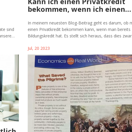
Kann ich einen Privatkredit
bekommen, wenn ich einen
Bildungskredit habe?
In meinem neuesten Blog-Beitrag geht es darum, ob 
ate sind
einen Privatkredit bekommen kann, wenn man bereits 
unsere
Bildungskredit hat. Es stellt sich heraus, dass dies zwar
. Sie
grundsätzlich möglich ist, jedoch von verschiedenen F
Jul, 20 2023
 streben,
abhängt. Kreditgeber schauen auf Ihre Bonität, Ihre
zu
Einkommenssituation und wie gut Sie Ihre bisherigen K
 Worte
verwaltet haben. Es ist also wichtig, sich bewusst zu se
. Bleiben
ein zusätzlicher Kredit die monatlichen Belastungen er
erenden
Seien Sie also vorsichtig und überdenken Sie Ihre finanz
Situation gründlich, bevor Sie einen weiteren Kredit
aufnehmen.
tlich