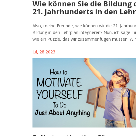
Wie können Sie die Bildung 
21. Jahrhunderts in den Leh
integrieren?
Also, meine Freunde, wie können wir die 21. Jahrhun
Bildung in den Lehrplan integrieren? Nun, ich sage Ihn
wie ein Puzzle, das wir zusammenfügen müssen! Wi
einen Mix aus digitaler Kompetenz, kreativem Denk
Jul, 28 2023
globaler Kommunikation. Stellen Sie sich das vor: Sch
mit atemberaubenden Technologien aufwachsen, die
20 Jahren noch wie Science-Fiction vorkamen! Es ist 
aufregender Gedanke und mit einer Prise Humor un
Lächeln können wir diesen Prozess definitiv genieße