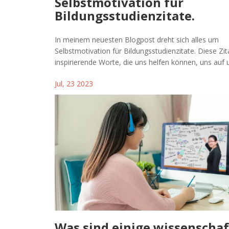
Selbstmotivation für
Bildungsstudienzitate.
In meinem neuesten Blogpost dreht sich alles um
Selbstmotivation für Bildungsstudienzitate. Diese Zit
inspirierende Worte, die uns helfen können, uns auf 
Bildungsziele zu konzentrieren und diese zu erreichen
Jul, 23 2023
können uns auch dazu ermutigen, über das hinaus zu
was wir für möglich halten und unsere Perspektiven 
erweitern. Es ist faszinierend zu sehen, wie kraftvoll
sein können, um Motivation und Ausdauer zu fördern
Sie dran, um mehr über diese fesselnden und inspiri
Zitate zu erfahren.
Was sind einige wissenschaf