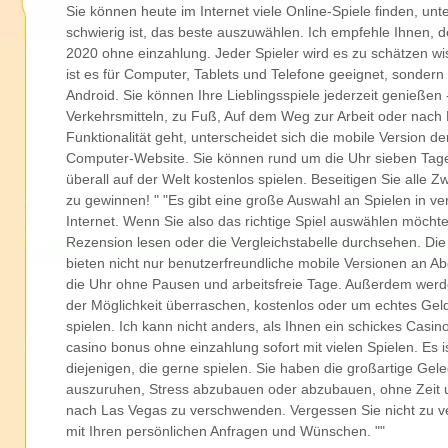
Sie können heute im Internet viele Online-Spiele finden, unt
schwierig ist, das beste auszuwählen. Ich empfehle Ihnen, 
2020 ohne einzahlung. Jeder Spieler wird es zu schätzen wis
ist es für Computer, Tablets und Telefone geeignet, sondern
Android. Sie können Ihre Lieblingsspiele jederzeit genießen -
Verkehrsmitteln, zu Fuß, Auf dem Weg zur Arbeit oder nac
Funktionalität geht, unterscheidet sich die mobile Version de
Computer-Website. Sie können rund um die Uhr sieben Tag
überall auf der Welt kostenlos spielen. Beseitigen Sie alle Zwe
zu gewinnen! " "Es gibt eine große Auswahl an Spielen in 
Internet. Wenn Sie also das richtige Spiel auswählen möchten
Rezension lesen oder die Vergleichstabelle durchsehen. Di
bieten nicht nur benutzerfreundliche mobile Versionen an A
die Uhr ohne Pausen und arbeitsfreie Tage. Außerdem wer
der Möglichkeit überraschen, kostenlos oder um echtes Gel
spielen. Ich kann nicht anders, als Ihnen ein schickes Casi
casino bonus ohne einzahlung sofort mit vielen Spielen. Es is
diejenigen, die gerne spielen. Sie haben die großartige Gele
auszuruhen, Stress abzubauen oder abzubauen, ohne Zeit 
nach Las Vegas zu verschwenden. Vergessen Sie nicht zu ve
mit Ihren persönlichen Anfragen und Wünschen. ""