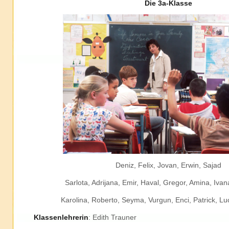
Die 3a-Klasse
Deniz, Felix, Jovan, Erwin, Sajad
Sarlota, Adrijana, Emir, Haval, Gregor, Amina, Ivana
Karolina, Roberto, Seyma, Vurgun, Enci, Patrick, L
Klassenlehrerin
: Edith Trauner