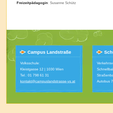
Freizeitpädagogin
: Susanne Schütz
Campus Landstraße
Sch
Volksschule:
Verkehrsv
Kleistgasse 12 | 1030 Wien
Schnellb
Tel.: 01 798 61 31
Straßenba
kontakt@campuslandstrasse-vs.at
Autobus 