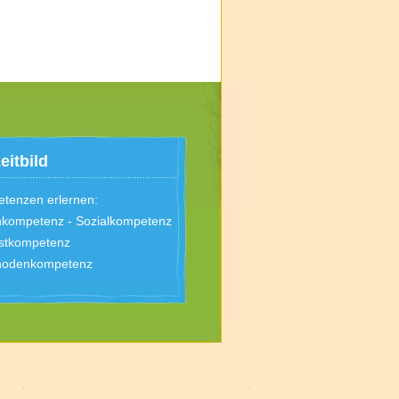
eitbild
tenzen erlernen:
hkompetenz - Sozialkompetenz
bstkompetenz
hodenkompetenz