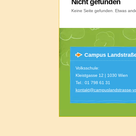
Nicht gefunden
Keine Seite gefunden. Etwas an
Campus Landstraß
Volksschule:
Kleistgasse 12 | 1030 Wien
Tel.: 01 798 61 31
kontakt@campuslandstrasse-vs