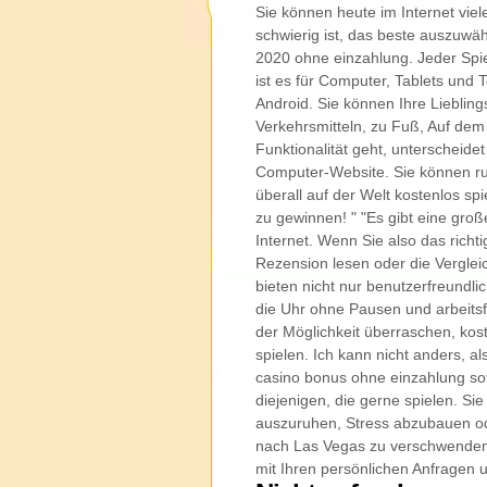
Sie können heute im Internet viel
schwierig ist, das beste auszuwä
2020 ohne einzahlung. Jeder Spiel
ist es für Computer, Tablets und 
Android. Sie können Ihre Lieblings
Verkehrsmitteln, zu Fuß, Auf de
Funktionalität geht, unterscheidet
Computer-Website. Sie können r
überall auf der Welt kostenlos spie
zu gewinnen! " "Es gibt eine gro
Internet. Wenn Sie also das richt
Rezension lesen oder die Verglei
bieten nicht nur benutzerfreundl
die Uhr ohne Pausen und arbeits
der Möglichkeit überraschen, kos
spielen. Ich kann nicht anders, a
casino bonus ohne einzahlung sofor
diejenigen, die gerne spielen. Si
auszuruhen, Stress abzubauen od
nach Las Vegas zu verschwenden. 
mit Ihren persönlichen Anfragen 