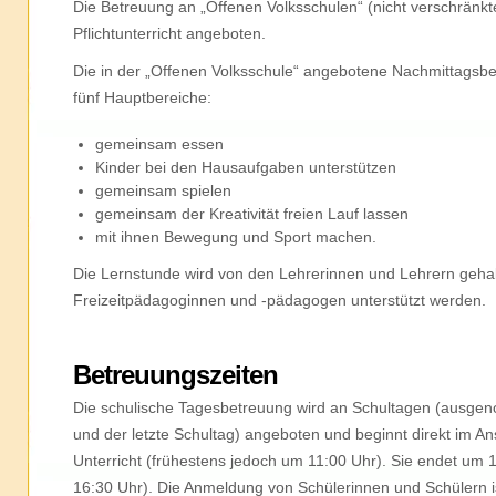
Die Betreuung an „Offenen Volksschulen“ (nicht verschränk
Pflichtunterricht angeboten.
Die in der „Offenen Volksschule“ angebotene Nachmittagsbe
fünf Hauptbereiche:
gemeinsam essen
Kinder bei den Hausaufgaben unterstützen
gemeinsam spielen
gemeinsam der Kreativität freien Lauf lassen
mit ihnen Bewegung und Sport machen.
Die Lernstunde wird von den Lehrerinnen und Lehrern gehal
Freizeitpädagoginnen und -pädagogen unterstützt werden.
Betreuungszeiten
Die schulische Tagesbetreuung wird an Schultagen (ausgen
und der letzte Schultag) angeboten und beginnt direkt im A
Unterricht (frühestens jedoch um 11:00 Uhr). Sie endet um 
16:30 Uhr). Die Anmeldung von Schülerinnen und Schülern is