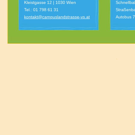
Kleistgasse 12 | 1030 Wien
Schnellb
Tel.: 01 798 61 31
Straßenba
kontakt@campuslandstrasse-vs.at
Autobus 