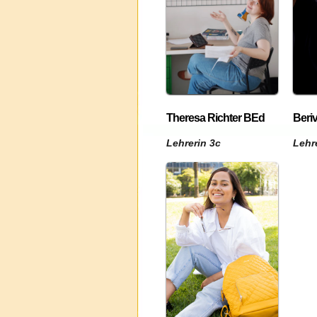
Theresa Richter BEd
Beri
Lehrerin 3c
Lehr